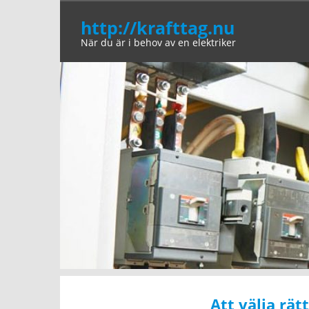
Skip
http://krafttag.nu
to
När du är i behov av en elektriker
content
Att välja rät