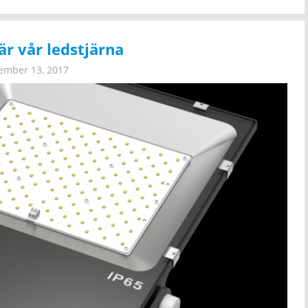
är vår ledstjärna
ember 13, 2017