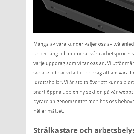
Många av våra kunder väljer oss av två anledn
under lång tid optimerat våra arbetsprocesse
varje uppdrag som vi tar oss an. Vi utför må
senare tid har vi fått i uppdrag att ansvara f
idrottshallar. Vi är stolta över att kunna b
snart öppna upp en ny sektion på vår webbsaj
dyrare än genomsnittet men hos oss behöver n
håller måttet.
Strålkastare och arbetsbely